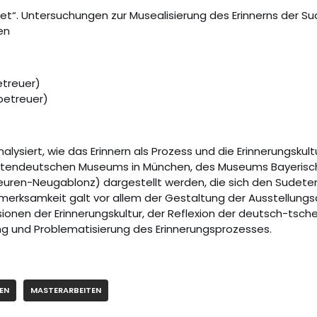
et“. Untersuchungen zur Musealisierung des Erinnerns der S
en
etreuer)
betreuer)
alysiert, wie das Erinnern als Prozess und die Erinnerungskultu
tendeutschen Museums in München, des Museums Bayerisch
euren-Neugablonz) dargestellt werden, die sich den Sudet
fmerksamkeit galt vor allem der Gestaltung der Ausstellun
nsionen der Erinnerungskultur, der Reflexion der deutsch-ts
ng und Problematisierung des Erinnerungsprozesses.
EN
MASTERARBEITEN