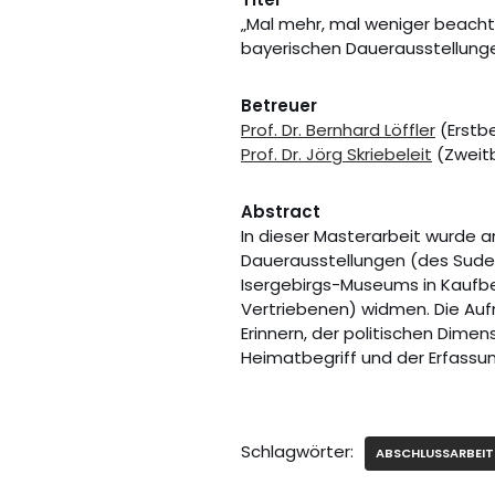
„Mal mehr, mal weniger beacht
bayerischen Dauerausstellung
Betreuer
Prof. Dr. Bernhard Löffler
(Erstb
Prof. Dr. Jörg Skriebeleit
(Zweit
Abstract
In dieser Masterarbeit wurde an
Dauerausstellungen (des Sude
Isergebirgs-Museums in Kaufb
Vertriebenen) widmen. Die Au
Erinnern, der politischen Dime
Heimatbegriff und der Erfassu
Schlagwörter:
ABSCHLUSSARBEIT