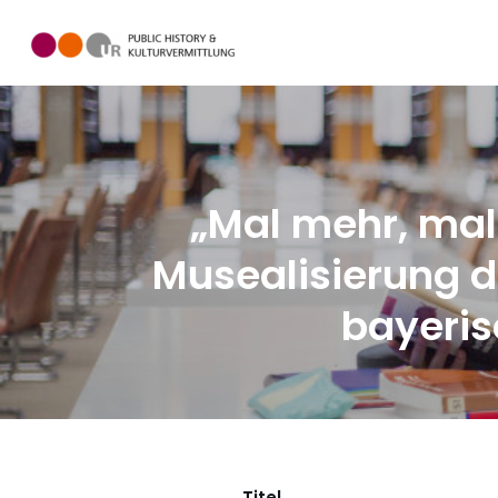
Zum
Inhalt
springen
„Mal mehr, mal
Musealisierung d
bayeris
Titel