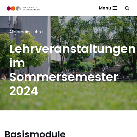
Menu
Zum
Inhalt
springen
Allgemein
,
Lehre
Lehrveranstaltungen
im
Sommersemester
2024
B
asismodul
e