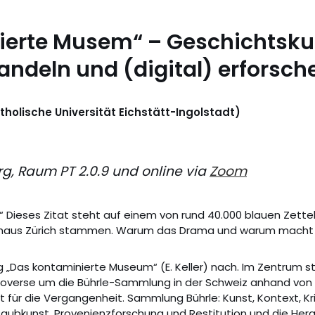
erte Musem“ – Geschichtskul
ndeln und (digital) erforsch
atholische Universität Eichstätt-Ingolstadt)
g, Raum PT 2.0.9 und online via
Zoom
“ Dieses Zitat steht auf einem von rund 40.000 blauen Zettel
haus Zürich stammen. Warum das Drama und warum macht 
 „Das kontaminierte Museum“ (E. Keller) nach. Im Zentrum st
overse um die Bührle-Sammlung in der Schweiz anhand vo
t für die Vergangenheit. Sammlung Bührle: Kunst, Kontext, Kri
aubkunst, Provenienzforschung und Restitution und die Her